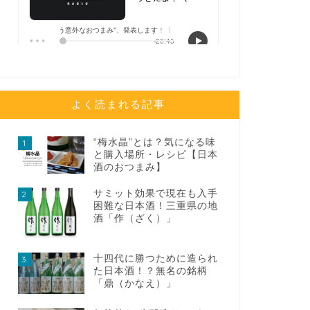
よく読まれる記事
“梅水晶”とは？気になる味
1
と購入場所・レシピ【日本
酒のおつまみ】
サミット効果で現在も入手
2
困難な日本酒！三重県の地
酒「作（ざく）」
十四代に勝つために造られ
3
た日本酒！？無名の銘柄
「鼎（かなえ）」