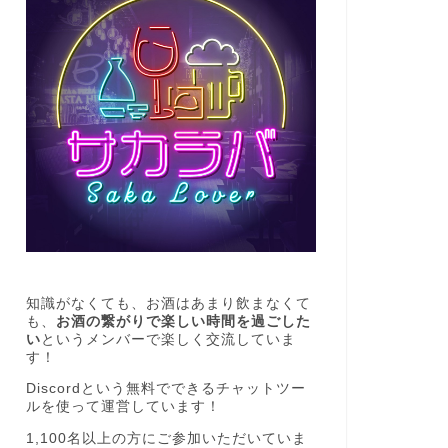
全国の日本酒銘柄紹介！純米大吟醸
全国の日
出羽燦々 中取り【三重県】
醸 辛口
2019年10月18日
日本酒紹介
日本酒紹介
知識がなくても、お酒はあまり飲まなくて
も、
お酒の繋がりで楽しい時間を過ごした
い
というメンバーで楽しく交流していま
す！
Discordという無料でできるチャットツー
全国の日本酒銘柄紹介！仙禽ナチュ
全国の日
ルを使って運営しています！
ール trois(トロワ)【栃木県】
もと【福
1,100名以上の方にご参加いただいていま