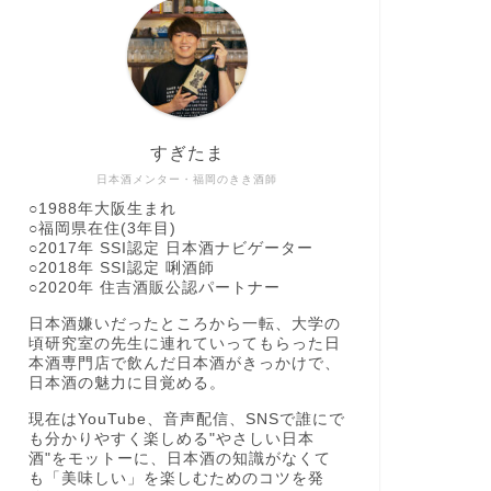
2020年7月16日
日本酒紹介
日本酒紹介
すぎたま
日本酒メンター・福岡のきき酒師
○1988年大阪生まれ
○福岡県在住(3年目)
○2017年 SSI認定 日本酒ナビゲーター
○2018年 SSI認定 唎酒師
○2020年 住吉酒販公認パートナー
日本酒嫌いだったところから一転、大学の
全国の日本酒銘柄紹介！群馬泉 超特
全国の日
頃研究室の先生に連れていってもらった日
撰純米【群馬県】
陸羽田【
本酒専門店で飲んだ日本酒がきっかけで、
日本酒の魅力に目覚める。
2019年10月22日
現在はYouTube、音声配信、SNSで誰にで
も分かりやすく楽しめる"やさしい日本
酒"をモットーに、日本酒の知識がなくて
日本酒紹介
日本酒紹介
も「美味しい」を楽しむためのコツを発