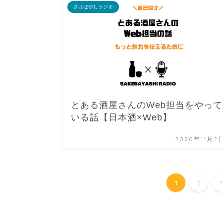
さけばやしラジオ
とある酒屋さんのWeb担当をやっ
いる話【日本酒×Web】
2020年11月2
1
2