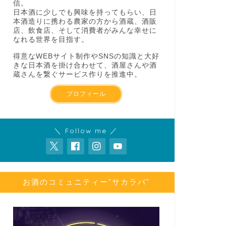
信。
日本酒に少しでも興味を持ってもらい、日
本酒造りに携わる農家の方から酒蔵、酒販
店、飲食店、そして消費者がみんな幸せに
なれる世界を目指す。
得意なWEBサイト制作やSNSの知識と大好
きな日本酒を掛け合わせて、酒屋さんや酒
蔵さんを繋ぐサービス作りを推進中。
全国の日本酒銘柄紹介！山本 ドキド
全国の日
プロフィール
キ【秋田県】
スパーク
2019年10月20日
＼ Follow me ／
日本酒紹介
日本酒紹介
お酒のコミュニティー”サカラバ”