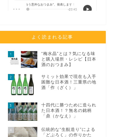
よく読まれる記事
“梅水晶”とは？気になる味
1
と購入場所・レシピ【日本
酒のおつまみ】
サミット効果で現在も入手
2
困難な日本酒！三重県の地
酒「作（ざく）」
十四代に勝つために造られ
3
た日本酒！？無名の銘柄
「鼎（かなえ）」
伝統的な“生酛造り”による
4
「どぶろく」の作りかた