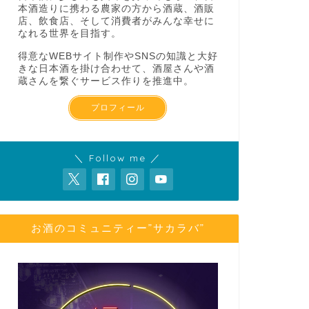
本酒造りに携わる農家の方から酒蔵、酒販
店、飲食店、そして消費者がみんな幸せに
なれる世界を目指す。
得意なWEBサイト制作やSNSの知識と大好
きな日本酒を掛け合わせて、酒屋さんや酒
蔵さんを繋ぐサービス作りを推進中。
プロフィール
＼ Follow me ／
お酒のコミュニティー”サカラバ”