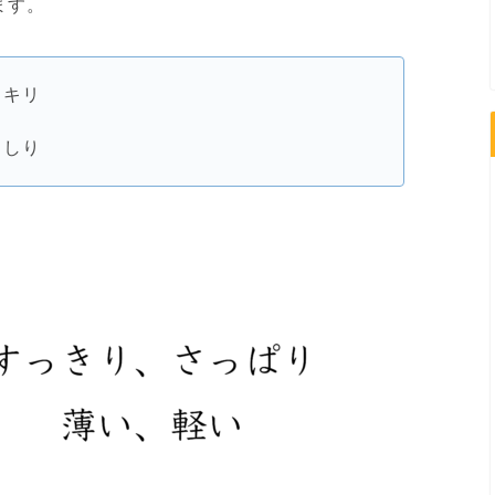
ます。
ッキリ
っしり