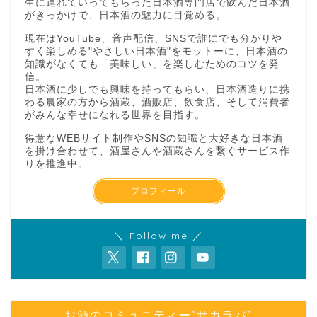
生に連れていってもらった日本酒専門店で飲んだ日本酒
がきっかけで、日本酒の魅力に目覚める。
現在はYouTube、音声配信、SNSで誰にでも分かりや
すく楽しめる"やさしい日本酒"をモットーに、日本酒の
知識がなくても「美味しい」を楽しむためのコツを発
信。
日本酒に少しでも興味を持ってもらい、日本酒造りに携
わる農家の方から酒蔵、酒販店、飲食店、そして消費者
がみんな幸せになれる世界を目指す。
得意なWEBサイト制作やSNSの知識と大好きな日本酒
を掛け合わせて、酒屋さんや酒蔵さんを繋ぐサービス作
りを推進中。
プロフィール
＼ Follow me ／
お酒のコミュニティー”サカラバ”