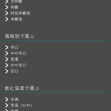
大吟醸
吟醸
特別本醸造
本醸造
風味別で選ぶ
辛口
やや辛口
普通
やや甘口
甘口
飲む温度で選ぶ
冷酒
常温（ひや）