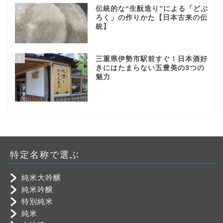
4
伝統的な“生酛造り”による「どぶ
ろく」の作りかた【日本古来の伝
統】
5
三重県伊勢市駅前すぐ！日本酒好
きにはたまらない五豊美の3つの
魅力
特定名称で選ぶ
純米大吟醸
純米吟醸
特別純米
純米