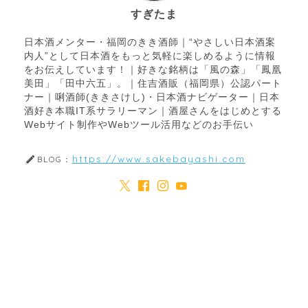
すぎたま
日本酒メンター・福岡のきき酒師｜“やさしい日本酒案
内人”として日本酒をもっと気軽に楽しめるように情報
をお伝えしています！｜好きな銘柄は「風の森」「鳳凰
美田」「田中六五」。｜住吉酒販（福岡県）公認パート
ナー｜唎酒師(ききさけし)・日本酒ナビゲーター｜日本
酒好き本職IT系サラリーマン｜酒屋さんをはじめとする
Webサイト制作やWebツール活用などのお手伝い
https://www.sakebayashi.com
BLOG：