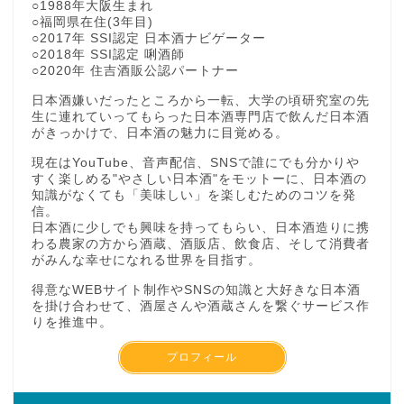
○1988年大阪生まれ
○福岡県在住(3年目)
○2017年 SSI認定 日本酒ナビゲーター
○2018年 SSI認定 唎酒師
○2020年 住吉酒販公認パートナー
日本酒嫌いだったところから一転、大学の頃研究室の先
生に連れていってもらった日本酒専門店で飲んだ日本酒
がきっかけで、日本酒の魅力に目覚める。
現在はYouTube、音声配信、SNSで誰にでも分かりや
すく楽しめる"やさしい日本酒"をモットーに、日本酒の
知識がなくても「美味しい」を楽しむためのコツを発
信。
日本酒に少しでも興味を持ってもらい、日本酒造りに携
わる農家の方から酒蔵、酒販店、飲食店、そして消費者
がみんな幸せになれる世界を目指す。
得意なWEBサイト制作やSNSの知識と大好きな日本酒
を掛け合わせて、酒屋さんや酒蔵さんを繋ぐサービス作
りを推進中。
プロフィール