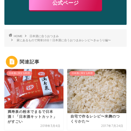
公式ページ
HOME
日本酒に合うおつまみ
家にあるもので簡単10分！日本酒に合うおつまみレシピ〜きゅうり編〜
関連記事
日本酒に関する料理
日本酒に関する料理
満寿泉の粉末でまるで日本
自宅で作るレシピ〜米麹のつ
酒！「日本酒キットカット」
くりかた〜
がすごい
2018年3月4日
2017年7月24日