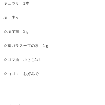
キュウリ 1本
塩 少々
☆塩昆布 3ｇ
☆鶏ガラスープの素 1ｇ
☆ゴマ油 小さじ1/2
☆白ゴマ お好みで