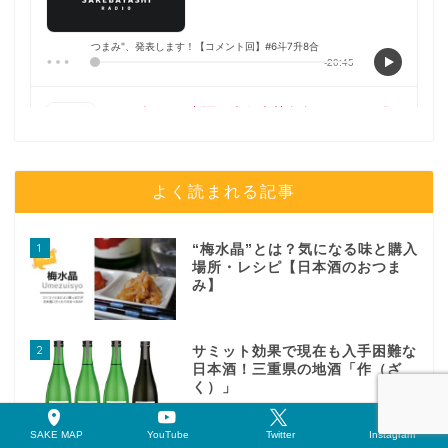
よく読まれる記事
1
“梅水晶”とは？気になる味と購入
場所・レシピ【日本酒のおつま
み】
2
サミット効果で現在も入手困難な
日本酒！三重県の地酒「作（ざ
く）」
SAKE MAP
YouTube
Twitter
Instagram