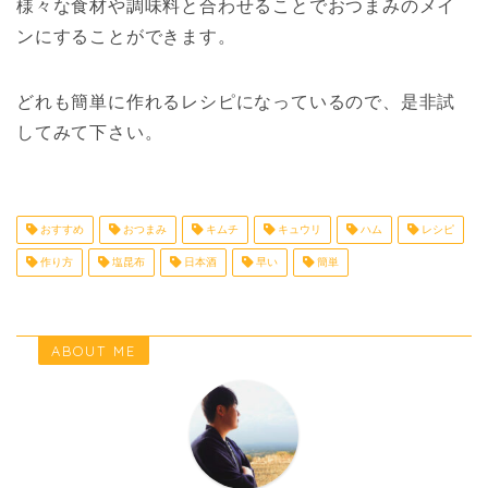
様々な食材や調味料と合わせることでおつまみのメイ
ンにすることができます。
どれも簡単に作れるレシピになっているので、是非試
してみて下さい。
おすすめ
おつまみ
キムチ
キュウリ
ハム
レシピ
作り方
塩昆布
日本酒
早い
簡単
ABOUT ME