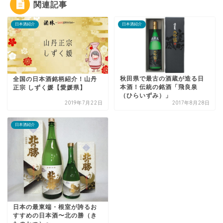
関連記事
日本酒紹介
日本酒紹介
秋田県で最古の酒蔵が造る日
全国の日本酒銘柄紹介！山丹
本酒！伝統の銘酒「飛良泉
正宗 しずく媛【愛媛県】
（ひらいずみ）」
2019年7月22日
2017年8月28日
日本酒紹介
日本の最東端・根室が誇るお
すすめの日本酒〜北の勝（き