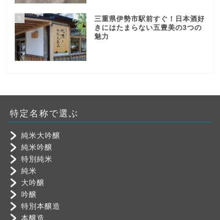
5
三重県伊勢市駅前すぐ！日本酒好
きにはたまらない五豊美の3つの
魅力
特定名称で選ぶ
純米大吟醸
純米吟醸
特別純米
純米
大吟醸
吟醸
特別本醸造
本醸造