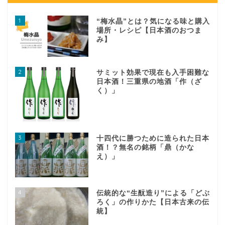
1
“梅水晶”とは？気になる味と購入
場所・レシピ【日本酒のおつま
み】
2
サミット効果で現在も入手困難な
日本酒！三重県の地酒「作（ざ
く）」
3
十四代に勝つために造られた日本
酒！？無名の銘柄「鼎（かな
え）」
4
伝統的な“生酛造り”による「どぶ
ろく」の作りかた【日本古来の伝
統】