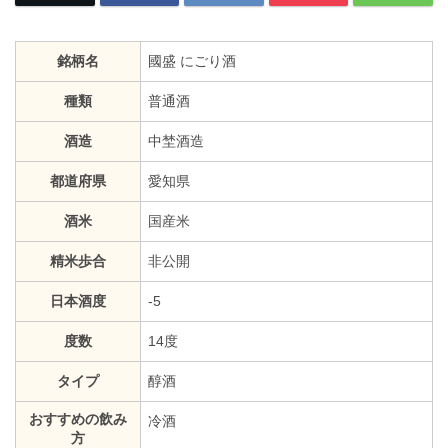
銘柄名
國盛 にごり酒
種類
普通酒
酒造
中埜酒造
都道府県
愛知県
酒米
国産米
精米歩合
非公開
日本酒度
-5
度数
14度
タイプ
醇酒
おすすめの飲み
冷酒
方