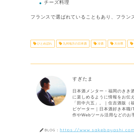
チーズ料理
フランスで選ばれていることもあり、フラン
ひとめぼれ
九州地方の日本酒
冷酒
大分県
すぎたま
日本酒メンター・福岡のきき酒
に楽しめるように情報をお伝
「田中六五」。｜住吉酒販（福
ビゲーター｜日本酒好き本職I
作やWebツール活用などのお
https://www.sakebayashi.co
BLOG：