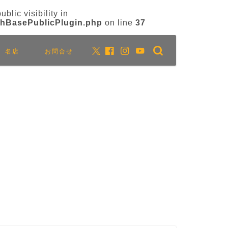
ic visibility in
MchBasePublicPlugin.php
on line
37
名店
お問合せ