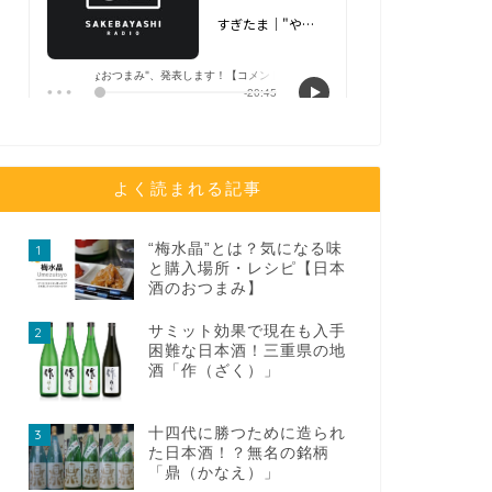
よく読まれる記事
“梅水晶”とは？気になる味
1
と購入場所・レシピ【日本
酒のおつまみ】
サミット効果で現在も入手
2
困難な日本酒！三重県の地
酒「作（ざく）」
十四代に勝つために造られ
3
た日本酒！？無名の銘柄
「鼎（かなえ）」