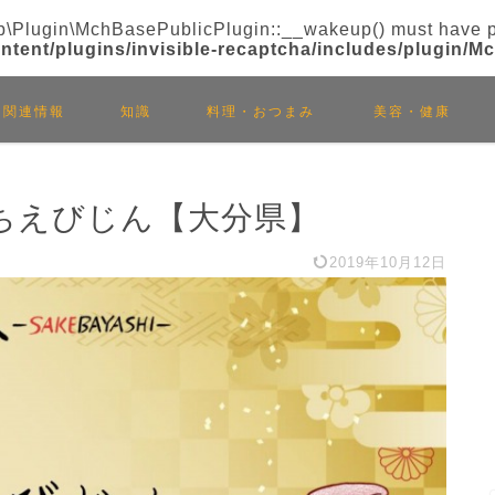
\Plugin\MchBasePublicPlugin::__wakeup() must have publ
tent/plugins/invisible-recaptcha/includes/plugin/
関連情報
知識
料理・おつまみ
美容・健康
ちえびじん【大分県】
2019年10月12日