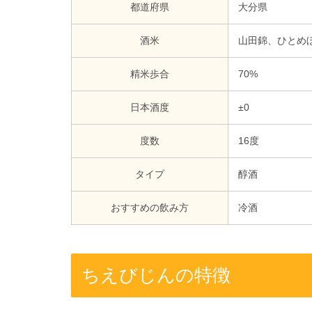
都道府県
大分県
酒米
山田錦、ひとめ
精米歩合
70%
日本酒度
±0
度数
16度
タイプ
醇酒
おすすめの飲み方
冷酒
ちえびじんの特徴