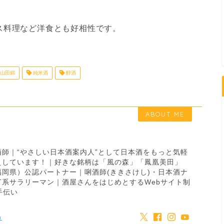
ス料理など洋食とも好相性です。
山田錦
純米酒
醇酒
ABOUT ME
師｜“やさしい日本酒案内人”として日本酒をもっと気軽
えしています！｜好きな銘柄は「風の森」「鳳凰美田」
岡県）公認パートナー｜唎酒師(ききさけし)・日本酒ナ
T系サラリーマン｜酒屋さんをはじめとするWebサイト制
手伝い
m