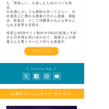
も「美味しい」を楽しむためのコツを発
信。
日本酒に少しでも興味を持ってもらい、日
本酒造りに携わる農家の方から酒蔵、酒販
店、飲食店、そして消費者がみんな幸せに
なれる世界を目指す。
得意なWEBサイト制作やSNSの知識と大好
きな日本酒を掛け合わせて、酒屋さんや酒
蔵さんを繋ぐサービス作りを推進中。
プロフィール
＼ Follow me ／
お酒のコミュニティー”サカラバ”