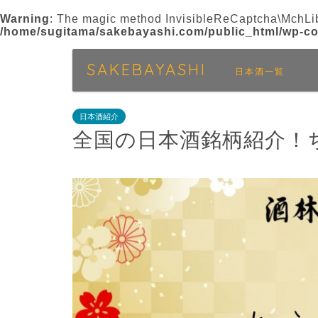
Warning
: The magic method InvisibleReCaptcha\MchLib
/home/sugitama/sakebayashi.com/public_html/wp-con
SAKEBAYASHI
日本酒一覧
日本酒紹介
全国の日本酒銘柄紹介！