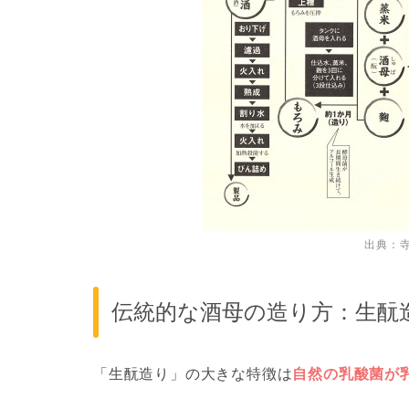
出典：
伝統的な酒母の造り方：生酛
「生酛造り」の大きな特徴は
自然の乳酸菌が