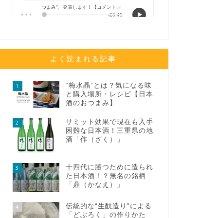
よく読まれる記事
“梅水晶”とは？気になる味
1
と購入場所・レシピ【日本
酒のおつまみ】
サミット効果で現在も入手
2
困難な日本酒！三重県の地
酒「作（ざく）」
十四代に勝つために造られ
3
た日本酒！？無名の銘柄
「鼎（かなえ）」
伝統的な“生酛造り”による
4
「どぶろく」の作りかた