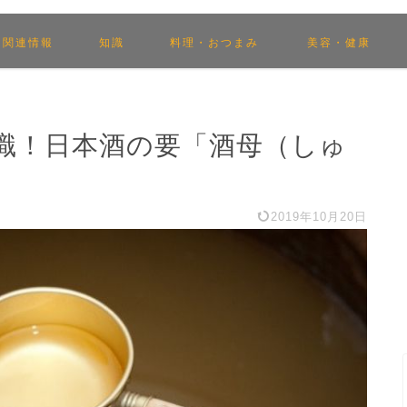
関連情報
知識
料理・おつまみ
美容・健康
識！日本酒の要「酒母（しゅ
2019年10月20日