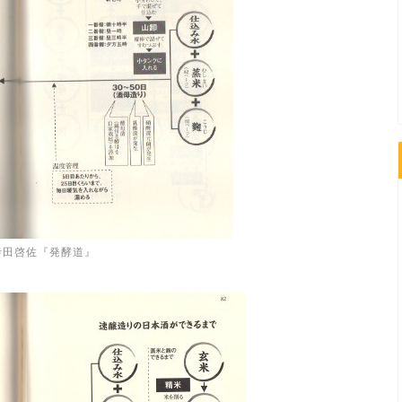
寺田啓佐『発酵道』