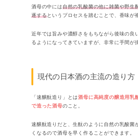
酒母の中には
自然の乳酸菌の他に雑菌や野生
逐する
というプロセスを踏むことで、香味が
近年では旨みや濃醇さをもちながら後味の良
るようになってきていますが、非常に手間が
現代の日本酒の主流の造り方
「速醸酛造り」とは
酒母に高純度の醸造用乳
で造った酒母
のこと。
速醸酛造りだと、生酛のように自然の乳酸菌
くなるので酒母を早く作ることができます。