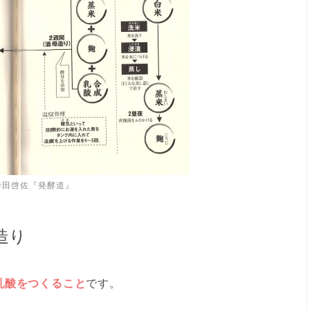
寺田啓佐『発酵道』
造り
乳酸をつくること
です。