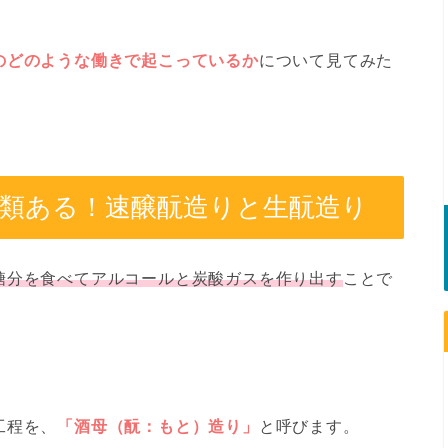
のどのような働きで起こっているか
について見てみた
種類ある！速醸酛造りと生酛造り
糖分を食べてアルコールと炭酸ガスを作り出す
ことで
工程を、
「酒母（酛：もと）造り」
と呼びます。