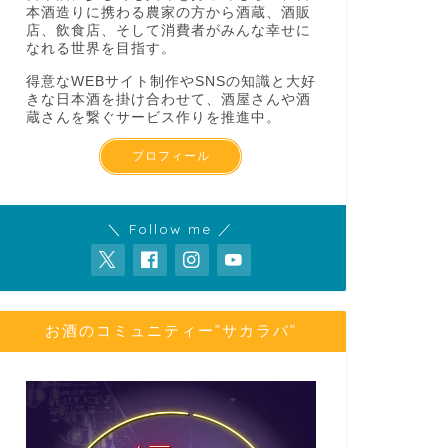
本酒造りに携わる農家の方から酒蔵、酒販
店、飲食店、そして消費者がみんな幸せに
なれる世界を目指す。
得意なWEBサイト制作やSNSの知識と大好
きな日本酒を掛け合わせて、酒屋さんや酒
蔵さんを繋ぐサービス作りを推進中。
プロフィール
＼ Follow me ／
お酒のコミュニティー”サカラバ”