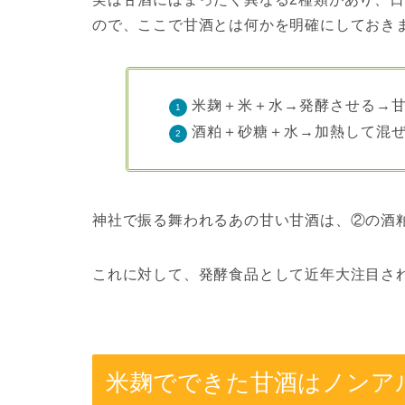
ので、ここで甘酒とは何かを明確にしておき
米麹＋米＋水→発酵させる→
酒粕＋砂糖＋水→加熱して混
神社で振る舞われるあの甘い甘酒は、②の酒
これに対して、発酵食品として近年大注目さ
米麹でできた甘酒はノンア