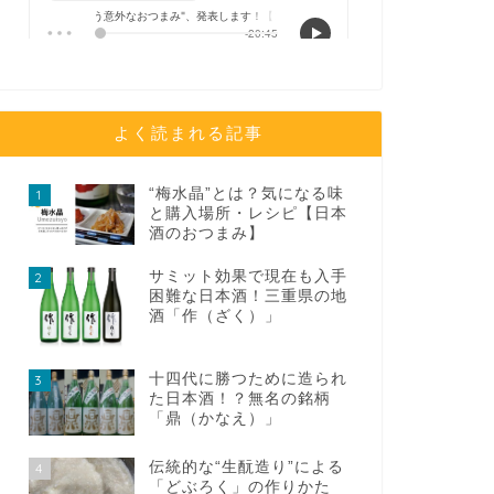
よく読まれる記事
“梅水晶”とは？気になる味
1
と購入場所・レシピ【日本
酒のおつまみ】
サミット効果で現在も入手
2
困難な日本酒！三重県の地
酒「作（ざく）」
十四代に勝つために造られ
3
た日本酒！？無名の銘柄
「鼎（かなえ）」
伝統的な“生酛造り”による
4
「どぶろく」の作りかた