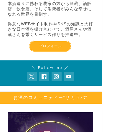
本酒造りに携わる農家の方から酒蔵、酒販
店、飲食店、そして消費者がみんな幸せに
なれる世界を目指す。
得意なWEBサイト制作やSNSの知識と大好
きな日本酒を掛け合わせて、酒屋さんや酒
蔵さんを繋ぐサービス作りを推進中。
プロフィール
＼ Follow me ／
お酒のコミュニティー”サカラバ”