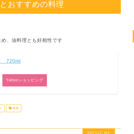
るとおすすめの料理
ため、油料理とも好相性です
720ml
Yahooショッピング
口
醇酒
ABOUT ME