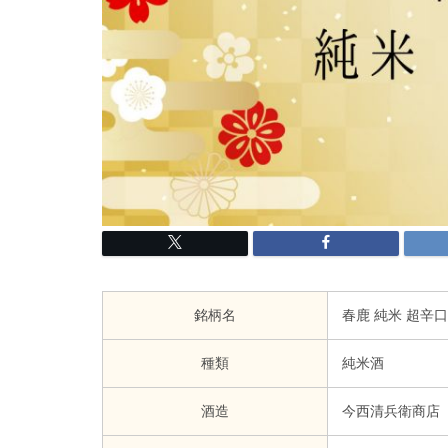
銘柄名
春鹿 純米 超辛口
種類
純米酒
酒造
今西清兵衛商店