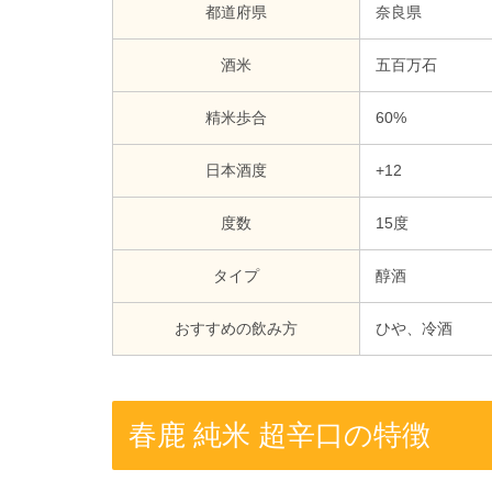
都道府県
奈良県
酒米
五百万石
精米歩合
60%
日本酒度
+12
度数
15度
タイプ
醇酒
おすすめの飲み方
ひや、冷酒
春鹿 純米 超辛口の特徴