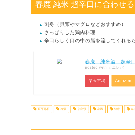
春鹿 純米 超辛口に合わせ
刺身（貝類やマグロなどおすすめ）
さっぱりした鶏肉料理
辛口らしく口の中の脂を流してくれる
春鹿 純米酒 超辛口 
posted with
カエレバ
楽天市場
Amazon
五百万石
冷酒
奈良県
常温
純米
辛