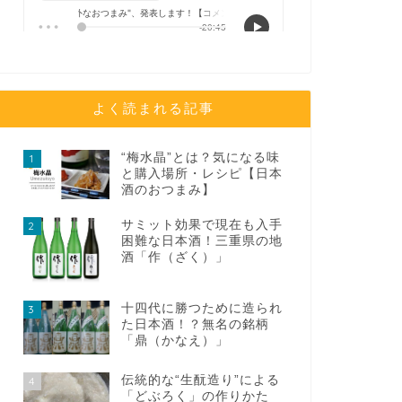
よく読まれる記事
“梅水晶”とは？気になる味
1
と購入場所・レシピ【日本
酒のおつまみ】
サミット効果で現在も入手
2
困難な日本酒！三重県の地
酒「作（ざく）」
十四代に勝つために造られ
3
た日本酒！？無名の銘柄
「鼎（かなえ）」
伝統的な“生酛造り”による
4
「どぶろく」の作りかた