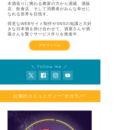
本酒造りに携わる農家の方から酒蔵、酒販
店、飲食店、そして消費者がみんな幸せに
なれる世界を目指す。
得意なWEBサイト制作やSNSの知識と大好
きな日本酒を掛け合わせて、酒屋さんや酒
蔵さんを繋ぐサービス作りを推進中。
プロフィール
＼ Follow me ／
お酒のコミュニティー”サカラバ”