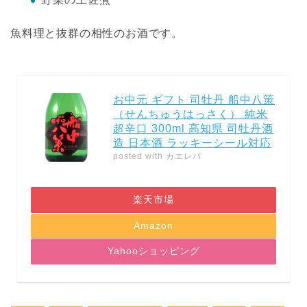
魚料理と抜群の相性のお酒です。
お中元 ギフト 司牡丹 船中八策
（せんちゅうはっさく） 純米
超辛口 300ml 高知県 司牡丹酒
造 日本酒 ラッキーシール対応
posted with
カエレバ
楽天市場
Amazon
Yahooショッピング