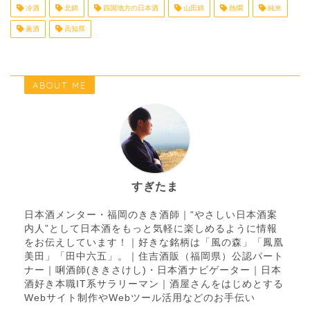
冷酒
北錦
四国地方の日本酒
山田錦
熱燗
純米
薫酒
高知県
ABOUT ME
すぎたま
日本酒メンター・福岡のきき酒師｜“やさしい日本酒案
内人”として日本酒をもっと気軽に楽しめるように情報
をお伝えしています！｜好きな銘柄は「風の森」「鳳凰
美田」「田中六五」。｜住吉酒販（福岡県）公認パート
ナー｜唎酒師(ききさけし)・日本酒ナビゲーター｜日本
酒好き本職IT系サラリーマン｜酒屋さんをはじめとする
Webサイト制作やWebツール活用などのお手伝い