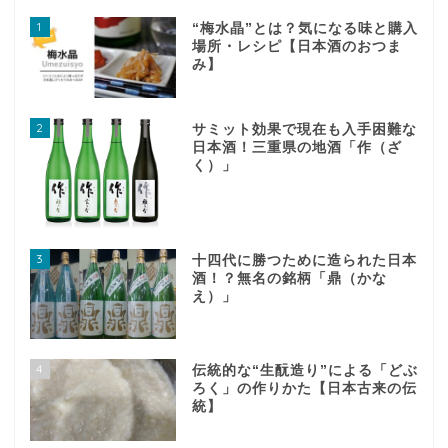
1
“梅水晶”とは？気になる味と購入
場所・レシピ【日本酒のおつま
み】
2
サミット効果で現在も入手困難な
日本酒！三重県の地酒「作（ざ
く）」
3
十四代に勝つために造られた日本
酒！？無名の銘柄「鼎（かな
え）」
4
伝統的な“生酛造り”による「どぶ
ろく」の作りかた【日本古来の伝
統】