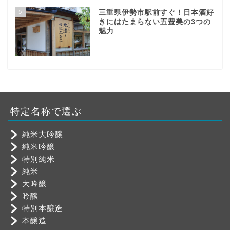
5
三重県伊勢市駅前すぐ！日本酒好
きにはたまらない五豊美の3つの
魅力
特定名称で選ぶ
純米大吟醸
純米吟醸
特別純米
純米
大吟醸
吟醸
特別本醸造
本醸造