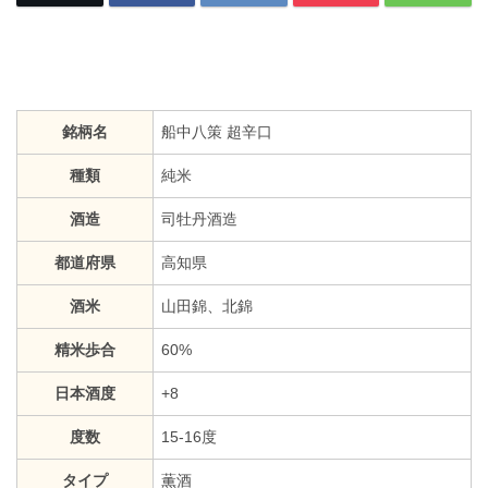
銘柄名
船中八策 超辛口
種類
純米
酒造
司牡丹酒造
都道府県
高知県
酒米
山田錦、北錦
精米歩合
60%
日本酒度
+8
度数
15-16度
タイプ
薫酒