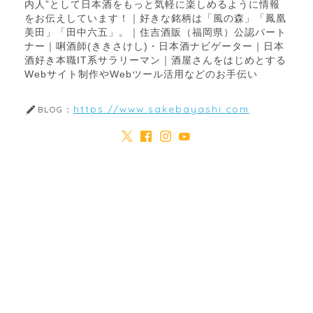
内人”として日本酒をもっと気軽に楽しめるように情報
をお伝えしています！｜好きな銘柄は「風の森」「鳳凰
美田」「田中六五」。｜住吉酒販（福岡県）公認パート
ナー｜唎酒師(ききさけし)・日本酒ナビゲーター｜日本
酒好き本職IT系サラリーマン｜酒屋さんをはじめとする
Webサイト制作やWebツール活用などのお手伝い
https://www.sakebayashi.com
BLOG：