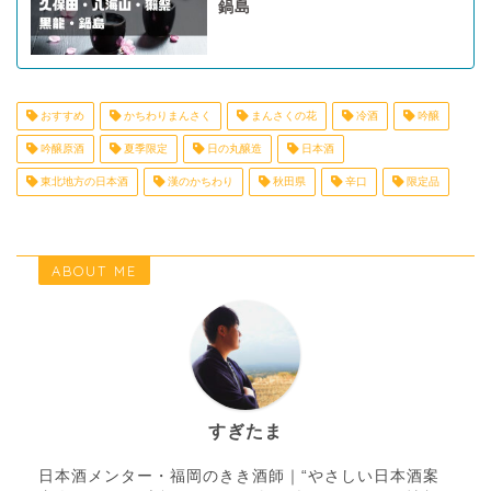
鍋島
おすすめ
かちわりまんさく
まんさくの花
冷酒
吟醸
吟醸原酒
夏季限定
日の丸醸造
日本酒
東北地方の日本酒
漢のかちわり
秋田県
辛口
限定品
ABOUT ME
すぎたま
日本酒メンター・福岡のきき酒師｜“やさしい日本酒案