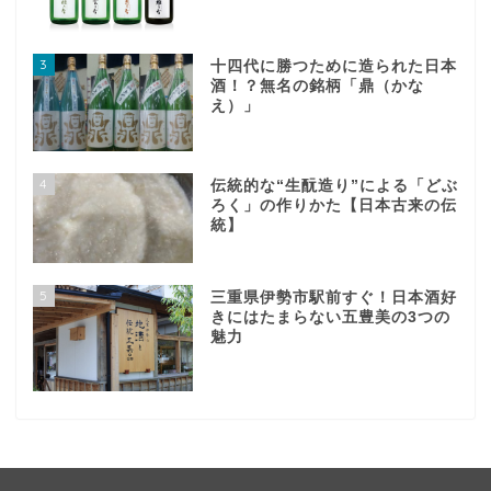
3
十四代に勝つために造られた日本
酒！？無名の銘柄「鼎（かな
え）」
4
伝統的な“生酛造り”による「どぶ
ろく」の作りかた【日本古来の伝
統】
5
三重県伊勢市駅前すぐ！日本酒好
きにはたまらない五豊美の3つの
魅力