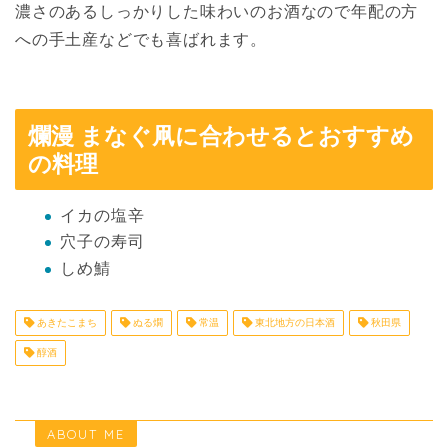
濃さのあるしっかりした味わいのお酒なので年配の方
への手土産などでも喜ばれます。
爛漫 まなぐ凧に合わせるとおすすめ
の料理
イカの塩辛
穴子の寿司
しめ鯖
あきたこまち
ぬる燗
常温
東北地方の日本酒
秋田県
醇酒
ABOUT ME