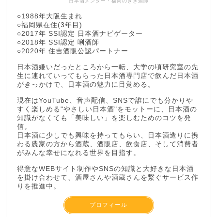
日本酒メンター・福岡のきき酒師
○1988年大阪生まれ
○福岡県在住(3年目)
○2017年 SSI認定 日本酒ナビゲーター
○2018年 SSI認定 唎酒師
○2020年 住吉酒販公認パートナー
日本酒嫌いだったところから一転、大学の頃研究室の先
生に連れていってもらった日本酒専門店で飲んだ日本酒
がきっかけで、日本酒の魅力に目覚める。
現在はYouTube、音声配信、SNSで誰にでも分かりや
すく楽しめる"やさしい日本酒"をモットーに、日本酒の
知識がなくても「美味しい」を楽しむためのコツを発
信。
日本酒に少しでも興味を持ってもらい、日本酒造りに携
わる農家の方から酒蔵、酒販店、飲食店、そして消費者
がみんな幸せになれる世界を目指す。
得意なWEBサイト制作やSNSの知識と大好きな日本酒
を掛け合わせて、酒屋さんや酒蔵さんを繋ぐサービス作
りを推進中。
プロフィール