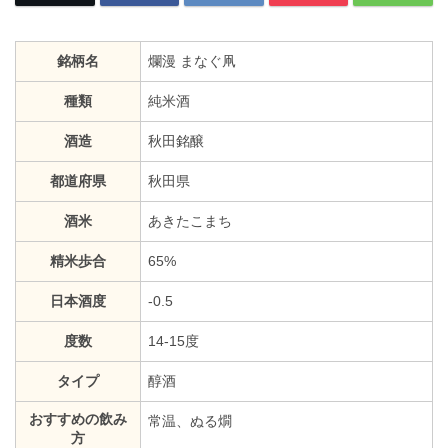
銘柄名
爛漫 まなぐ凧
種類
純米酒
酒造
秋田銘醸
都道府県
秋田県
酒米
あきたこまち
精米歩合
65%
日本酒度
-0.5
度数
14-15度
タイプ
醇酒
おすすめの飲み
常温、ぬる燗
方