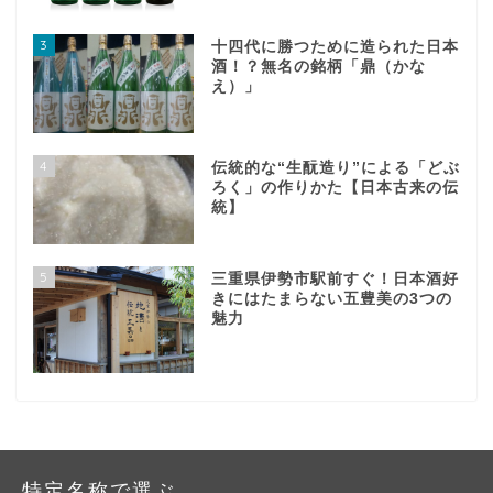
3
十四代に勝つために造られた日本
酒！？無名の銘柄「鼎（かな
え）」
4
伝統的な“生酛造り”による「どぶ
ろく」の作りかた【日本古来の伝
統】
5
三重県伊勢市駅前すぐ！日本酒好
きにはたまらない五豊美の3つの
魅力
特定名称で選ぶ