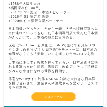
○1988年大阪生まれ
○福岡県在住(3年目)
○2017年 SSI認定 日本酒ナビゲーター
○2018年 SSI認定 唎酒師
○2020年 住吉酒販公認パートナー
日本酒嫌いだったところから一転、大学の頃研究室の先
生に連れていってもらった日本酒専門店で飲んだ日本酒
がきっかけで、日本酒の魅力に目覚める。
現在はYouTube、音声配信、SNSで誰にでも分かりや
すく楽しめる"やさしい日本酒"をモットーに、日本酒の
知識がなくても「美味しい」を楽しむためのコツを発
信。
日本酒に少しでも興味を持ってもらい、日本酒造りに携
わる農家の方から酒蔵、酒販店、飲食店、そして消費者
がみんな幸せになれる世界を目指す。
得意なWEBサイト制作やSNSの知識と大好きな日本酒
を掛け合わせて、酒屋さんや酒蔵さんを繋ぐサービス作
りを推進中。
プロフィール