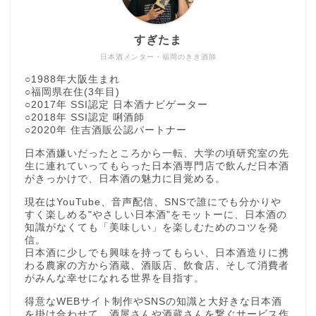
すぎたま
日本酒メンター・福岡のきき酒師
○1988年大阪生まれ
○福岡県在住(3年目)
○2017年 SSI認定 日本酒ナビゲーター
○2018年 SSI認定 唎酒師
○2020年 住吉酒販公認パートナー
日本酒嫌いだったところから一転、大学の頃研究室の先
生に連れていってもらった日本酒専門店で飲んだ日本酒
がきっかけで、日本酒の魅力に目覚める。
現在はYouTube、音声配信、SNSで誰にでも分かりや
すく楽しめる"やさしい日本酒"をモットーに、日本酒の
知識がなくても「美味しい」を楽しむためのコツを発
信。
日本酒に少しでも興味を持ってもらい、日本酒造りに携
わる農家の方から酒蔵、酒販店、飲食店、そして消費者
がみんな幸せになれる世界を目指す。
得意なWEBサイト制作やSNSの知識と大好きな日本酒
を掛け合わせて、酒屋さんや酒蔵さんを繋ぐサービス作