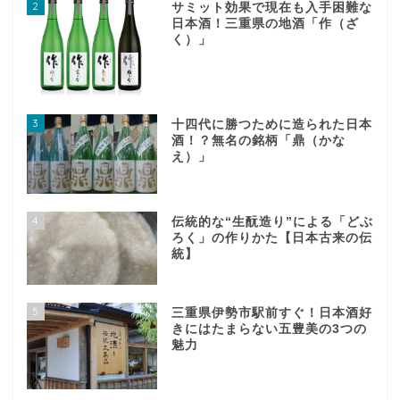
2
サミット効果で現在も入手困難な
日本酒！三重県の地酒「作（ざ
く）」
3
十四代に勝つために造られた日本
酒！？無名の銘柄「鼎（かな
え）」
4
伝統的な“生酛造り”による「どぶ
ろく」の作りかた【日本古来の伝
統】
5
三重県伊勢市駅前すぐ！日本酒好
きにはたまらない五豊美の3つの
魅力